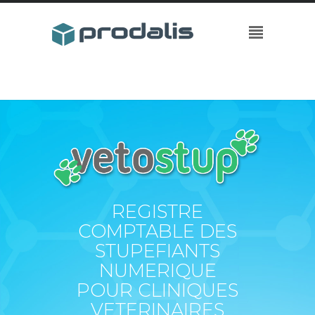
REGISTRE
COMPTABLE DES
STUPEFIANTS
NUMERIQUE
POUR CLINIQUES
VETERINAIRES